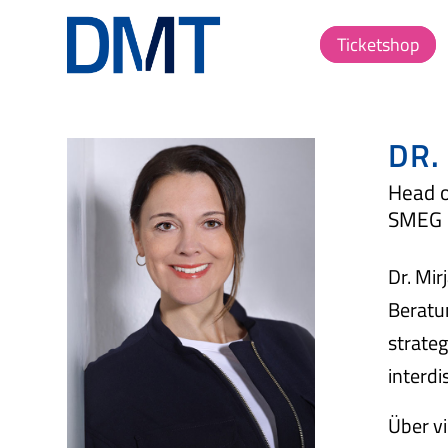
Ticketshop
DR.
Head o
SMEG 
Dr. Mir
Beratu
strateg
interdi
Über vi