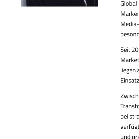
Global
Markens
Media-
besonde
Seit 20
Market
liegen
Einsat
Zwisch
Transf
bei str
verfügt
und pra