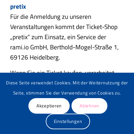
pretix
Für die Anmeldung zu unseren
Veranstaltungen kommt der Ticket-Shop
„pretix“ zum Einsatz, ein Service der
rami.io GmbH, Berthold-Mogel-Straße 1,
69126 Heidelberg.
Wenn Sie ein Ticket kaufen, verarbeitet
pretix die Daten ausschließlich, um den
Diese Seite verwendet Cookies. Mit der Weiternutzung der
gewünschten Verkauf durchzuführen und
Seite, stimmen Sie der Verwendung von Cookies zu.
die Daten an uns weiterzuleiten. In diesem
Akzeptieren
Ablehnen
Fall werden zwingend Bestandsdaten (z.B.
Einstellungen
Namen, Adressen), Kontaktdaten (z.B. E-
Mail, Telefonnummern) und