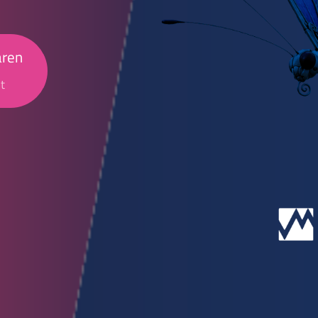
aren
t