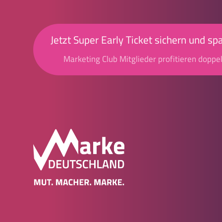
Jetzt Super Early Ticket sichern und sp
Marketing Club Mitglieder profitieren doppel