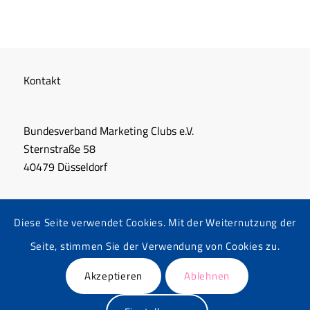
Kontakt
Bundesverband Marketing Clubs e.V.
Sternstraße 58
40479 Düsseldorf
+49 211 864 06 15
Diese Seite verwendet Cookies. Mit der Weiternutzung der
info@bvmc.de
Seite, stimmen Sie der Verwendung von Cookies zu.
Akzeptieren
Ablehnen
© Deutscher Marketing Tag