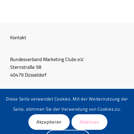
Kontakt
Bundesverband Marketing Clubs e.V.
Sternstraße 58
40479 Düsseldorf
+49 211 864 06 15
Diese Seite verwendet Cookies. Mit der Weiternutzung der
info@bvmc.de
Seite, stimmen Sie der Verwendung von Cookies zu.
Akzeptieren
Ablehnen