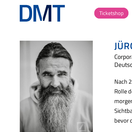
Ticketshop
JÜR
Corpor
Deuts
Nach 25
Rolle 
morgen 
Sichtba
bevor d