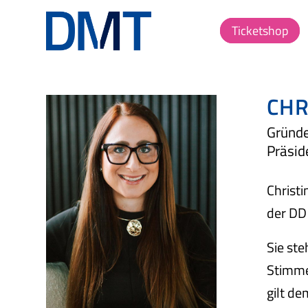
Ticketshop
CHR
Gründ
Präsid
Christi
der DD
Sie ste
Stimme 
gilt d