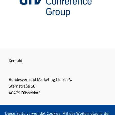
Kontakt
Bundesverband Marketing Clubs e.V.
Sternstraße 58
40479 Düsseldorf
+49 211 864 06 15
Diese Seite verwendet Cookies. Mit der Weiternutzung der