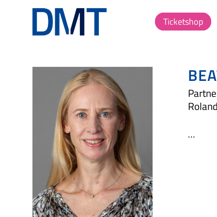
Ticketshop
BEA
Partne
Roland
…